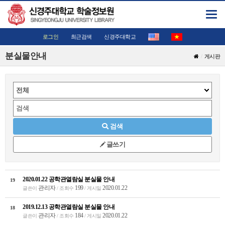
Toggl
navig
로그인
최근검색
신경주대학교
분실물안내
게시판
검색
글쓰기
2020.01.22 공학관열람실 분실물 안내
19
관리자
199
2020.01.22
글쓴이
/ 조회수
/ 게시일
2019.12.13 공학관열람실 분실물 안내
18
관리자
184
2020.01.22
글쓴이
/ 조회수
/ 게시일