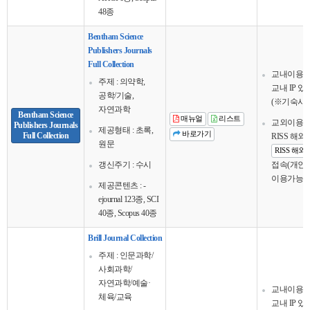
48종
Bentham Science
Publishers Journals
Full Collection
교내이용
주제 : 의약학,
교내 IP 
공학/기술,
(※기숙사 
자연과학
Bentham Science
매뉴얼
리스트
교외이용
Publishers Journals
제공형태 : 초록,
바로가기
Full Collection
RISS 해
원문
RISS 해
갱신주기 : 수시
접속(개인회
이용가능
제공콘텐츠 : -
ejournal 123종, SCI
40종, Scopus 40종
Brill Journal Collection
주제 : 인문과학/
사회과학/
자연과학/예술·
교내이용
체육/교육
교내 IP 