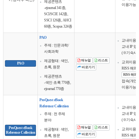
제공콘텐츠
이용가능
-ejournal 341종,
SCI/SCIE 142종,
SSCI 126종, AHCI
60종, Scopus 324종
PAO
교내이용
주제 : 인문과학/
교내 IP 
사회과학
(※기숙사 
제공형태 : 색인,
매뉴얼
리스트
교외이용
PAO
초록, 원문
바로가기
RISS 해
RISS 해
제공콘텐츠
접속(개인회
-색인·초록 770종,
이용가능
ejournal 770종
ProQuest eBook
Reference Collection
교내이용
교내 IP 
주제 : 전 주제
(※기숙사
분야
ProQuest eBook
매뉴얼
리스트
교외이용
제공형태 : 색인,
Reference Collection
바로가기
RISS 해
초록, 원문