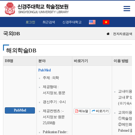
Toggl
navig
로그인
최근검색
신경주대학교
국외DB
전자자료검색
해외학술DB
DB명
분야
바로가기
이용 방법
PubMed
주제 : 의학
제공형태 :
교내이용
서지정보, 원문
교내 IP 
갱신주기 : 수시
(※기숙사 
PubMed
제공컨텐츠 : -
매뉴얼
바로가기
교외이용
서지정보·원문
①학술정보
25,038종
②메인화면
Pubmed 클
Publication Finder :