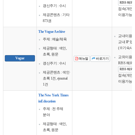
RISS 해
갱신주기 : 수시
접속(개인회
제공콘텐츠 : 기타
이용가능
873권
The Vogue Archive
교내이용
주제 : 예술/체육
교내 IP 
(※기숙사 
제공형태 : 색인,
초록, 원문
교외이용
Vogue
매뉴얼
바로가기
RISS 해
갱신주기 : 수시
RISS 해
제공콘텐츠 : 색인·
접속(개인회
초록 1건, ejournal
이용가능
1건
The New York Times
inEducation
주제 : 전 주제
분야
제공형태 : 색인,
초록, 원문