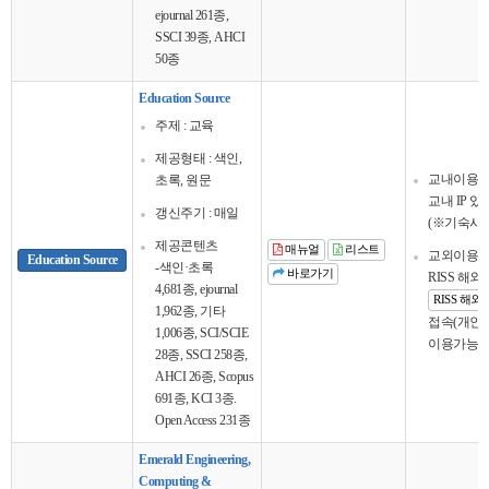
ejournal 261종,
SSCI 39종, AHCI
50종
Education Source
주제 : 교육
제공형태 : 색인,
교내이용
초록, 원문
교내 IP 
갱신주기 : 매일
(※기숙사 
제공콘텐츠
매뉴얼
리스트
교외이용
Education Source
-색인·초록
바로가기
RISS 해
4,681종, ejournal
RISS 해
1,962종, 기타
접속(개인회
1,006종, SCI/SCIE
이용가능
28종, SSCI 258종,
AHCI 26종, Scopus
691종, KCI 3종.
Open Access 231종
Emerald Engineering,
Computing &