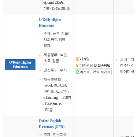
ejournal 235종,
기타 15,458,206종
O’Reilly Higher
Education
주제 : 공학·기술/
사회과학/경영·
경제
제공형태 : 색인,
교내‧외 
매뉴얼
초록, 원문
O’Reilly Higher
경주대 이
계정생성 및 접속방법
Education
갱신주기 : 수시
아이디 생성
리스트
바로가기
제공콘텐츠
-ebook 40,542권,
비디오 : 6,737건 /
e-Learning : 318건
/ Case Studies
:152종
Oxford English
Dictionary (OED)
주제 : 인문과학