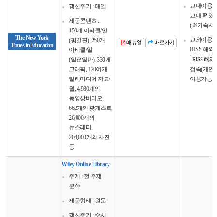
교내이용
갱신주기 : 매일
교내 IP 
제공콘텐츠 :
(※기숙사 
150개 아티클/일
The New York
교외이용
(평일판), 250개
매뉴얼
바로가기
Times inEducation
RISS 해
아티클/일
(일요일판), 330개
RISS 해
그래픽, 120여개
접속(개인회
멀티미디어 자료/
이용가능
월, 4,980개의
동영상비디오,
662개의 팟케스트,
26,000개의
뉴스레터,
204,000개의 사진
등
Wiley Online Library
주제 : 전 주제
분야
제공형태 : 원문
갱신주기 : 수시