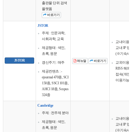
출판물 단위 검색
플랫폼
바로가기
JSTOR
주제 : 인문과학,
사회과학, 교육
교내이용
제공형태 : 색인,
교내 IP 
초록, 원문
(※기숙사 
JSTOR
매뉴얼
바로가기
갱신주기 : 매주
교외이용
RISS 해
제공컨텐츠 : -
접속(개인회
ejourmal 470종, SCI
이용가능
150종, SSCI 101종,
AHCI 18종, Scopus
324종
Cambridge
주제 : 전주제 분야
교내이용
제공형태 : 색인,
교내 IP 
초록, 원문
(※기숙사 