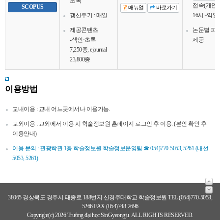
초록
접속(개인회
SCOPUS
매뉴얼
바로가기
갱신주기 : 매일
16시~익일
제공콘텐츠
논문별 피
-색인·초록
제공
7,250종, ejournal
23,800종
이용방법
교내이용 : 교내 어느곳에서나 이용가능.
교외이용 : 교외에서 이용 시 학술정보원 홈페이지 로그인 후 이용. (본인 확인 후
이용안내)
이용 문의 : 관광학관 1층 학술정보원 학술정보운영팀 ☎ 054)770-5053, 5261 (내선
5053, 5261)
38065 경상북도 경주시 태종로 188번지 신경주대학교 학술정보원 TEL (054)770-5053,
5266 FAX (054)748-2696
Copyright(c) 2026 Trường đại học SinGyeongju. ALL RIGHTS RESERVED.