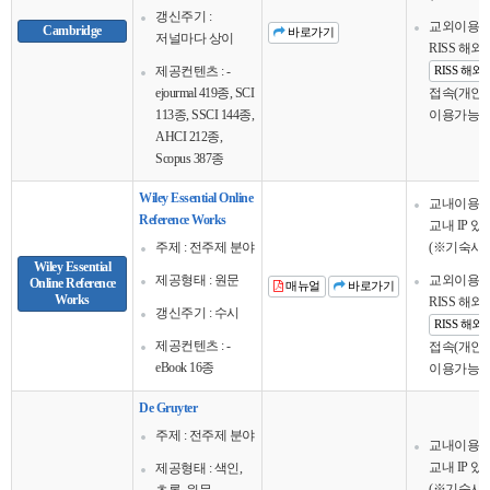
갱신주기 :
교외이용
Cambridge
바로가기
저널마다 상이
RISS 해
제공컨텐츠 : -
RISS 해
ejourmal 419종, SCI
접속(개인회
113종, SSCI 144종,
이용가능
AHCI 212종,
Scopus 387종
Wiley Essential Online
교내이용
Reference Works
교내 IP 
주제 : 전주제 분야
(※기숙사 
Wiley Essential
제공형태 : 원문
교외이용
Online Reference
매뉴얼
바로가기
Works
RISS 해
갱신주기 : 수시
RISS 해
제공컨텐츠 : -
접속(개인회
eBook 16종
이용가능
De Gruyter
주제 : 전주제 분야
교내이용
교내 IP 
제공형태 : 색인,
(※기숙사 