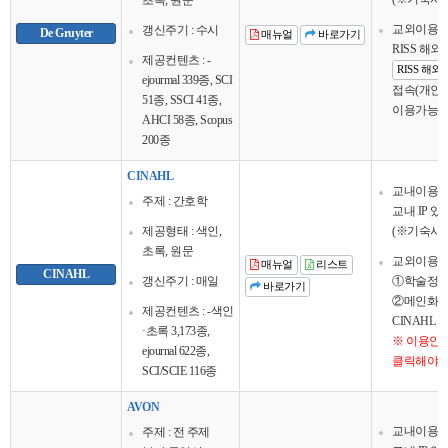
초록, 원문
교외이용
갱신주기 : 수시
De Gruyter
매뉴얼
바로가기
RISS 해
제공컨텐츠 : -
RISS 해
ejourmal 339종, SCI
접속(개인회
51종, SSCI 41종,
이용가능
AHCI 58종, Scopus
200종
CINAHL
교내이용
주제 : 간호학
교내 IP 
제공형태 : 색인,
(※기숙사 
초록, 원문
교외이용
매뉴얼
리스트
CINAHL
갱신주기 : 매일
①학술정보
바로가기
②메인화면
제공컨텐츠 : -색인
CINAHL 
·초록 3,173종,
※ 이용안
ejournal 622종,
클릭해야 
SCI/SCIE 116종
AVON
교내이용
주제 : 전 주제