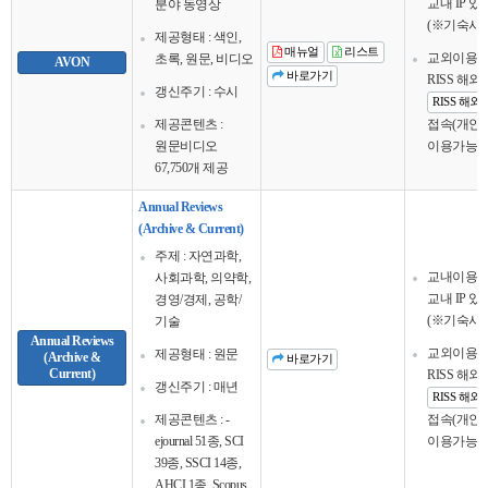
교내 IP 
분야 동영상
(※기숙사 
제공형태 : 색인,
매뉴얼
리스트
교외이용
초록, 원문, 비디오
AVON
바로가기
RISS 해
갱신주기 : 수시
RISS 해
제공콘텐츠 :
접속(개인회
원문비디오
이용가능
67,750개 제공
Annual Reviews
(Archive & Current)
주제 : 자연과학,
교내이용
사회과학, 의약학,
교내 IP 
경영/경제, 공학/
(※기숙사 
기술
Annual Reviews
교외이용
제공형태 : 원문
(Archive &
바로가기
Current)
RISS 해
갱신주기 : 매년
RISS 해
제공콘텐츠 : -
접속(개인회
ejournal 51종, SCI
이용가능
39종, SSCI 14종,
AHCI 1종, Scopus