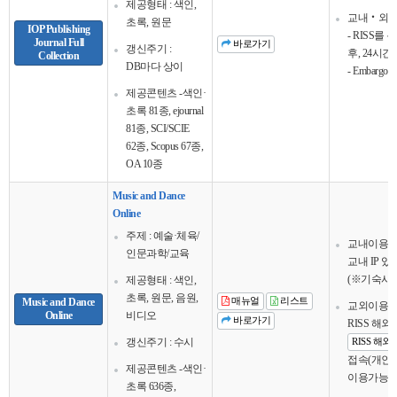
제공형태 : 색인,
교내‧외 
초록, 원문
IOP Publishing
- RISS를
Journal Full
바로가기
갱신주기 :
후, 24시
Collection
DB마다 상이
- Embargo 
제공콘텐츠 -색인·
초록 81종, ejournal
81종, SCI/SCIE
62종, Scopus 67종,
OA 10종
Music and Dance
Online
주제 : 예술·체육/
교내이용
인문과학/교육
교내 IP 
(※기숙사 
제공형태 : 색인,
초록, 원문, 음원,
Music and Dance
매뉴얼
리스트
교외이용
Online
비디오
바로가기
RISS 해
갱신주기 : 수시
RISS 해
접속(개인회
제공콘텐츠 -색인·
이용가능
초록 636종,