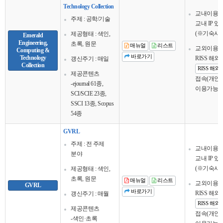
Technology Collection
교내이용
주제 : 공학/기술
교내 IP 
(※기숙사 
제공형태 : 색인,
Emerald
Engineering,
초록, 원문
매뉴얼
리스트
교외이용
Computing &
바로가기
Technology
RISS 해
갱신주기 : 매일
Collection
RISS 해
제공콘텐츠
접속(개인회
-ejournal 61종,
이용가능
SCI/SCIE 23종,
SSCI 13종, Scopus
54종
GVRL
주제 : 전 주제
교내이용
분야
교내 IP 
(※기숙사 
제공형태 : 색인,
초록, 원문
매뉴얼
리스트
교외이용
GVRL
바로가기
RISS 해
갱신주기 : 매월
RISS 해
제공콘텐츠
접속(개인회
-색인·초록