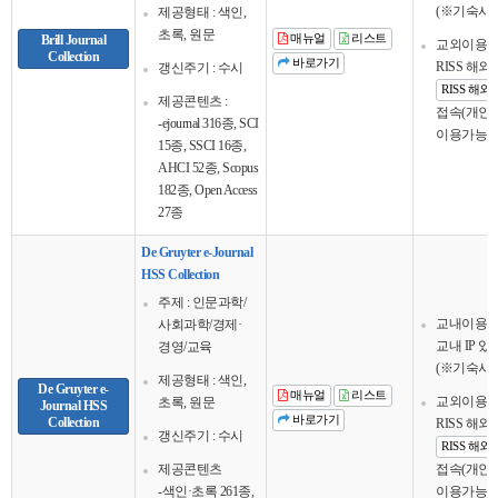
(※기숙사 
제공형태 : 색인,
초록, 원문
Brill Journal
매뉴얼
리스트
교외이용
Collection
바로가기
RISS 해
갱신주기 : 수시
RISS 해
제공콘텐츠 :
접속(개인회
-ejournal 316종, SCI
이용가능
15종, SSCI 16종,
AHCI 52종, Scopus
182종, Open Access
27종
De Gruyter e-Journal
HSS Collection
주제 : 인문과학/
교내이용
사회과학/경제·
교내 IP 
경영/교육
(※기숙사 
제공형태 : 색인,
De Gruyter e-
매뉴얼
리스트
교외이용
초록, 원문
Journal HSS
바로가기
Collection
RISS 해
갱신주기 : 수시
RISS 해
제공콘텐츠
접속(개인회
-색인·초록 261종,
이용가능