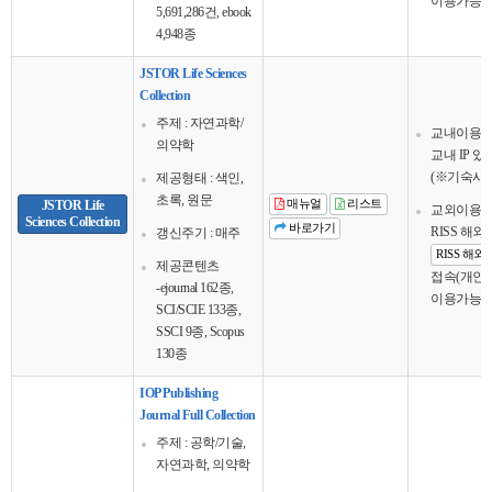
이용가능
5,691,286건, ebook
4,948종
JSTOR Life Sciences
Collection
주제 : 자연과학/
교내이용
의약학
교내 IP 
(※기숙사 
제공형태 : 색인,
초록, 원문
JSTOR Life
매뉴얼
리스트
교외이용
Sciences Collection
바로가기
RISS 해
갱신주기 : 매주
RISS 해
제공콘텐츠
접속(개인회
-ejournal 162종,
이용가능
SCI/SCIE 133종,
SSCI 9종, Scopus
130종
IOP Publishing
Journal Full Collection
주제 : 공학/기술,
자연과학, 의약학