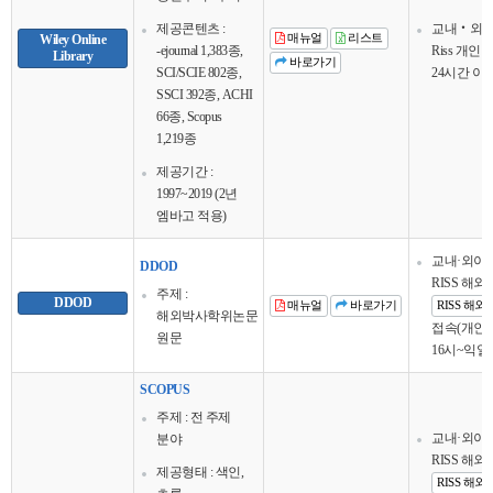
제공콘텐츠 :
교내‧외 
Wiley Online
매뉴얼
리스트
-ejournal 1,383종,
Riss 개
Library
바로가기
SCI/SCIE 802종,
24시간 이
SSCI 392종, ACHI
66종, Scopus
1,219종
제공기간 :
1997~2019 (2년
엠바고 적용)
교내·외이
DDOD
RISS 해
주제 :
DDOD
매뉴얼
바로가기
RISS 해
해외박사학위논문
접속(개인회
원문
16시~익일
SCOPUS
주제 : 전 주제
교내·외이
분야
RISS 해
제공형태 : 색인,
RISS 해