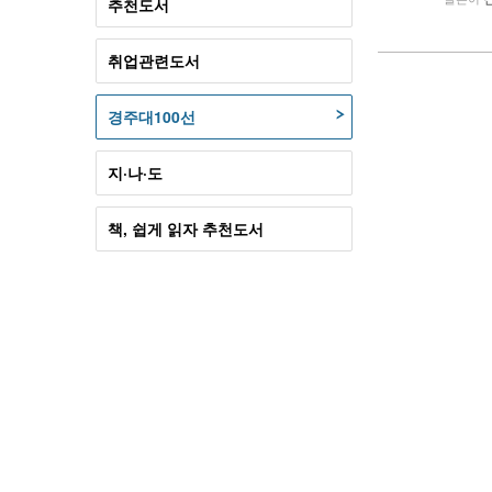
추천도서
취업관련도서
경주대100선
지·나·도
책, 쉽게 읽자 추천도서