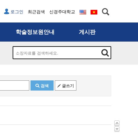
로그인
최근검색
신경주대학교
학술정보원안내
게시판
학술정보원소개
공지사항
이용안내
행사공지
분류체계
분실물안내
자료기증안내
건의함
검색
글쓰기
개인문고안내
FAQ