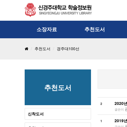
소장자료
추천도서
통합검색
신착도서
국
추천도서
경주대100선
단행본
추천도서
국
비도서/멀티미디어
취업관련도서
전
학위논문
경주대100선
e-
연속간행물
지·나·도
추천도서
기사
책, 쉽게 읽자 추천도서
2020
2
글쓴이
신착도서
2019
1
글쓴이