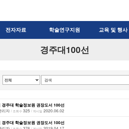
전자자료
학술연구지원
교육 및 행사
경주대100선
내DB
학과관련정보 안내
이용자교육
외DB
강의지원도서
행사
사물함신청
자도서
학술검색도구 안내
새학기 한 줄 다짐
Learning
연구윤리 안내
대도전
다독자 선발
연구지원서비스
마음 나누기
FRIC (외국학술지지원
소·확·행
센터)
책, 쉽게 읽자
년 경주대 학술정보원 권장도서 100선
KOCW (공개강의)
서비스
관리자
325
2020.06.02
/ 조회수
/ 게시일
상호대차/원문복사 신청
뷰티코너
년 경주대 학술정보원 권장도서 100선
우산 대여 서비스
희망도서 신청
관리자
376
2019.04.17
/ 조회수
/ 게시일