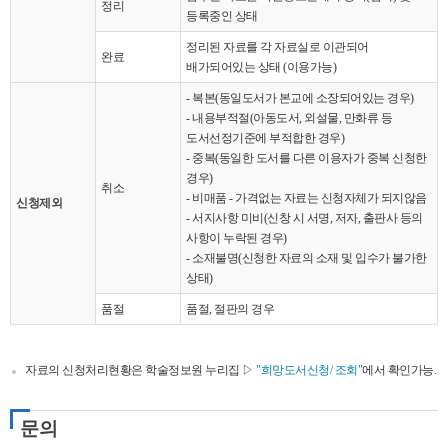
정리
등록중인 상태
정리된 자료를 각 자료실로 이관되어
완료
배가되어있는 상태 (이용가능)
- 복본(동일도서가 본교에 소장되어있는 경우)
- 내용부적절(아동도서, 외설물, 만화류 등
도서선정기준에 부적합한 경우)
- 중복(동일한 도서를 다른 이용자가 중복 신청한
경우)
취소
- 비매품 - 가격없는 자료는 신청자체가 되지않음
신청제외
- 서지사항 미비(신창 시 서명, 저자, 출판사 등의
사항이 누락된 경우)
- 소재불명(신청한 자료의 소재 및 입수가 불가한
상태)
품절
품절, 절판의 경우
자료의 신청처리현황은 학술정보원 누리집 ▷
"희망도서신청/ 조회"
에서 확인가능.
문의