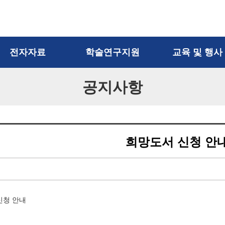
전자자료
학술연구지원
교육 및 행사
공지사항
내DB
학과관련정보 안내
이용자교육
외DB
강의지원도서
행사
사물함신청
자도서
학술검색도구 안내
새학기 한 줄 다짐
Learning
연구윤리 안내
대도전
희망도서 신청 안
다독자 선발
연구지원서비스
마음 나누기
FRIC (외국학술지지원
소·확·행
센터)
책, 쉽게 읽자
KOCW (공개강의)
서비스
상호대차/원문복사 신청
뷰티코너
우산 대여 서비스
희망도서 신청