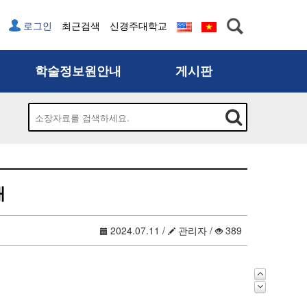
로그인
최근검색
신경주대학교
학술정보원안내
게시판
학술정보원소개
공지사항
이용안내
행사공지
분류체계
분실물안내
자료기증안내
건의함
내
개인문고안내
FAQ
2024.07.11
/
관리자
/
389