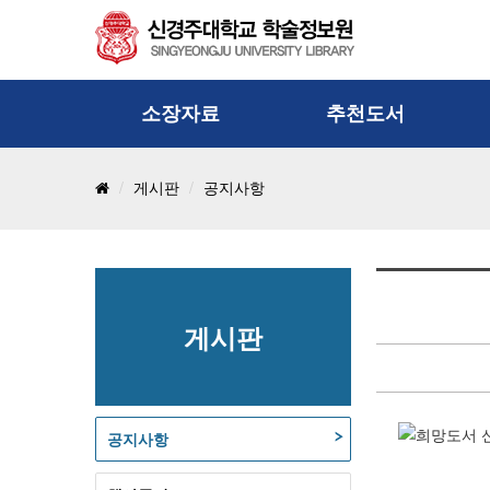
소장자료
추천도서
통합검색
신착도서
국
게시판
공지사항
단행본
추천도서
국
비도서/멀티미디어
취업관련도서
전
학위논문
경주대100선
e-
연속간행물
지·나·도
게시판
기사
책, 쉽게 읽자 추천도서
공지사항